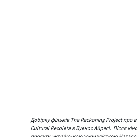
Добірку фільмів 
The Reckoning Project 
про в
Cultural Recoleta в Буенос Айресі.  Після кі
проєкту, українською журналісткою Натале