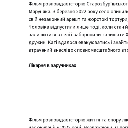
Фільм розповідає історію Старозбур’ївськог
Маруняка. З березня 2022 року село опинило
свій незаконний арешт та жорстокі тортури,
Чоловіка відпустили лише тоді, коли стан 
залишитися в селі і заборонили залишати Х
дружині Каті вдалося евакуюватись і знайти 
втрачений внаслідок повномасштабного втор
Лікарня в заручниках 
Фільм розповідає історію життя та опору ліка
час окупації у 2022 році. Незважаючи на пог