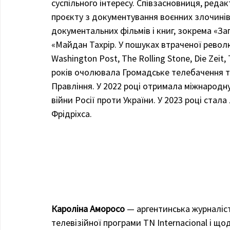
суспільного інтересу. Співзасновниця, реда
проєкту з документування воєнних злочинів 
документальних фільмів і книг, зокрема «Заг
«Майдан Тахрір. У пошуках втраченої револю
Washington Post, The Rolling Stone, Die Zeit
років очолювала Громадське телебачення та 
Правління. У 2022 році отримала міжнародну
війни Росії проти України. У 2023 році стал
Фрідріхса.
Кароліна Аморосо 
— аргентинська журналіс
телевізійної програми TN Internacional і що