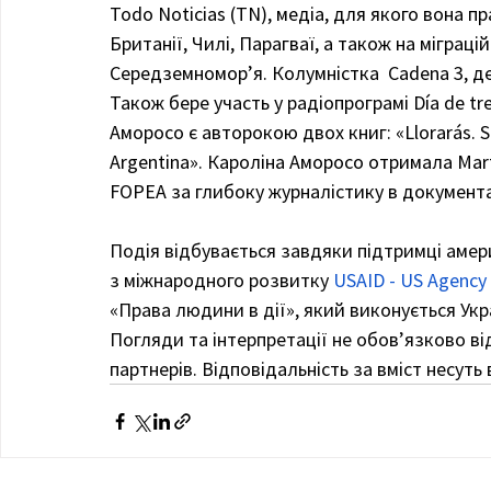
Todo Noticias (TN), медіа, для якого вона пра
Британії, Чилі, Парагваї, а також на міграц
Середземномор’я. Колумністка  Cadena 3, де
Також бере участь у радіопрограмі Día de tr
Аморосо є авторокою двох книг: «Llorarás. St
Argentina».​ Кароліна Аморосо отримала Mart
FOPEA за глибоку журналістику в документал
Подія відбувається завдяки підтримці амер
з міжнародного розвитку
USAID - US Agency 
«Права людини в дії», який виконується Укр
Погляди та інтерпретації не обов’язково в
партнерів. Відповідальність за вміст несут