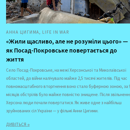
АННА ЦИГИМА, LIFE IN WAR
«Жили щасливо, але не розуміли цього» —
як Посад-Покровське повертається до
життя
Село Посад-Покровське, на межі Херсонської та Миколаївської
областей, до війни налічувало майже 2,5 тисячі жителів. Під час
повномасштабного вторгнення воно стало буферною зоною, за 
місяців обстрілів було майже повністю знищене. Після звільненн
Херсона люди почали повертатися. Як живе одне з найбільш
зруйнованих сіл України — у фільмі Анни Цигими.
ДИВІТЬСЯ →