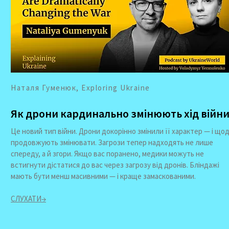
Наталя Гуменюк, Exploring Ukraine
Як дрони кардинально змінюють хід війн
Це новий тип війни. Дрони докорінно змінили її характер — і що
продовжують змінювати. Загрози тепер надходять не лише
спереду, а й згори. Якщо вас поранено, медики можуть не
встигнути дістатися до вас через загрозу від дронів. Бліндажі
мають бути менш масивними — і краще замаскованими.
СЛУХАТИ→