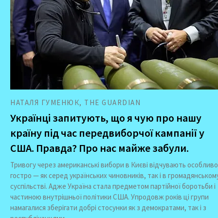
НАТАЛЯ ГУМЕНЮК, THE GUARDIAN
Українці запитують, що я чую про нашу
країну під час передвиборчої кампанії у
США. Правда? Про нас майже забули.
Тривогу через американські вибори в Києві відчувають особливо
гостро — як серед українських чиновників, так і в громадянськом
суспільстві. Адже Україна стала предметом партійної боротьби і
частиною внутрішньої політики США. Упродовж років ці групи
намагалися зберігати добрі стосунки як з демократами, так і з