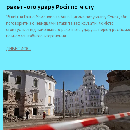
ракетного удару Росії по місту
15 квітня Ганна Мамонова та Анна Цигима побували у Сумах, аби
поговорити з очевидцями атаки та зафіксувати, як місто
оговтується від найбільшого ракетного удару за період російськ
повномасштабного вторгнення.
ДИВИТИСЯ→