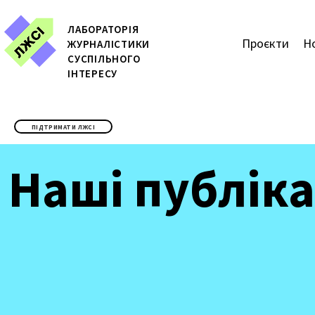
ЛАБОРАТОРІЯ
Проєкти
Н
ЖУРН
АЛІСТИКИ
СУСПІЛЬНОГО
ІНТЕРЕСУ
ПІДТРИМАТИ ЛЖСІ
Наші публіка