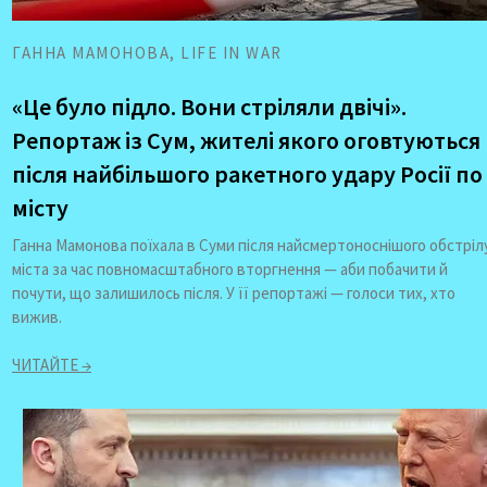
ГАННА МАМОНОВА,
LIFE IN WAR
«Це було підло. Вони стріляли двічі».
Репортаж із Сум, жителі якого оговтуються
після найбільшого ракетного удару Росії по
місту
Ганна Мамонова поїхала в Суми після найсмертоноснішого обстріл
міста за час повномасштабного вторгнення — аби побачити й
почути, що залишилось після. У її репортажі — голоси тих, хто
вижив.
ЧИТАЙТЕ →