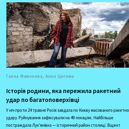
Ганна Мамонова, Анна Цигима
Історія родини, яка пережила ракетний
удар по багатоповерхівці
У ніч проти 24 травня Росія завдала по Києву масованого ракетно
удару. Руйнування зафіксували на 49 локаціях. Найбільше
постраждала Лук’янівка — історичний район столиці. Вщент