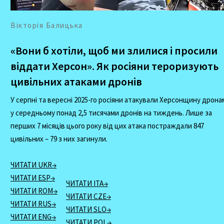
Вікторія Балицька
«Вони б хотіли, щоб ми злилися і просили
віддати Херсон». Як росіяни тероризують
цивільних атаками дронів
У серпні та вересні 2025-го росіяни атакували Херсонщину дрона
у середньому понад 2,5 тисячами дронів на тиждень. Лише за
перших 7 місяців цього року від цих атака постраждали 847
цивільних – 79 з них загинули.
ЧИТАТИ UKR→
ЧИТАТИ ESP→
ЧИТАТИ ITA→
ЧИТАТИ ROM→
ЧИТАТИ CZE→
ЧИТАТИ RUS→
ЧИТАТИ SLO→
ЧИТАТИ ENG→
ЧИТАТИ POL→