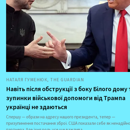
НАТАЛЯ ГУМЕНЮК, THE GUARDIAN
Навіть після обструкції з боку Білого дому 
зупинки військової допомоги від Трампа
українці не здаються
Спершу — образи на адресу нашого президента, тепер —
призупинення постачання зброї. США показали себе як ненадійн
партнера. Але їхня роль усе ще важлива.