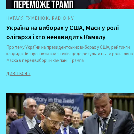
НАТАЛЯ ГУМЕНЮК, RADIO NV
Україна на виборах у США, Маск у ролі
олігарха і хто ненавидить Камалу
Про тему України на президентських виборах у США, рейтинги
кандидатів, прогнози аналітиків щодо результатів та роль Ілона
Маска в передвиборчій кампанії Трампа
ДИВІТЬСЯ →