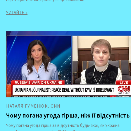
ЧИТАЙТЕ →
НАТАЛЯ ГУМЕНЮК, CNN
Чому погана угода гірша, ніж її відсутність
Чому погана угода гірша за відсутність будь-якої, як Україна