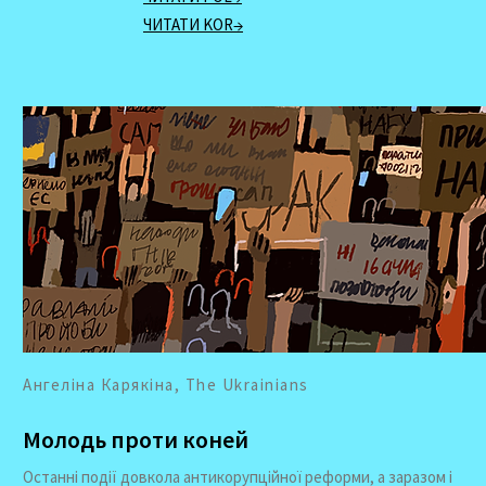
ЧИТАТИ KOR→
Ангеліна Карякіна, The Ukrainians
Молодь проти коней
Останні події довкола антикорупційної реформи, а заразом і