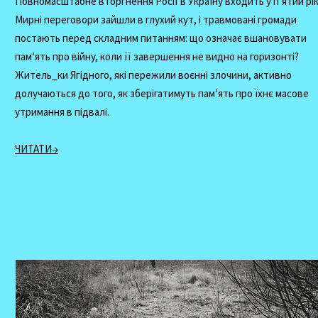
Повномасштабне вторгнення Росії в Україну входить у п’ятий рік
Мирні переговори зайшли в глухий кут, і травмовані громади
постають перед складним питанням: що означає вшановувати
пам’ять про війну, коли її завершення не видно на горизонті?
Житель_ки Ягідного, які пережили воєнні злочини, активно
долучаються до того, як зберігатимуть пам’ять про їхнє масове
утримання в підвалі.
ЧИТАТИ→