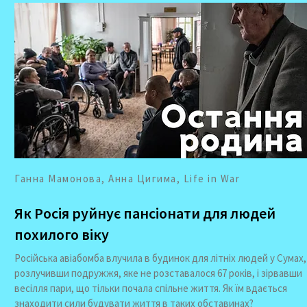
Ганна Мамонова, Анна Цигима, Life in War
Як Росія руйнує пансіонати для людей
похилого віку
Російська авіабомба влучила в будинок для літніх людей у Сумах,
розлучивши подружжя, яке не розставалося 67 років, і зірвавши
весілля пари, що тільки почала спільне життя. Як їм вдається
знаходити сили будувати життя в таких обставинах?