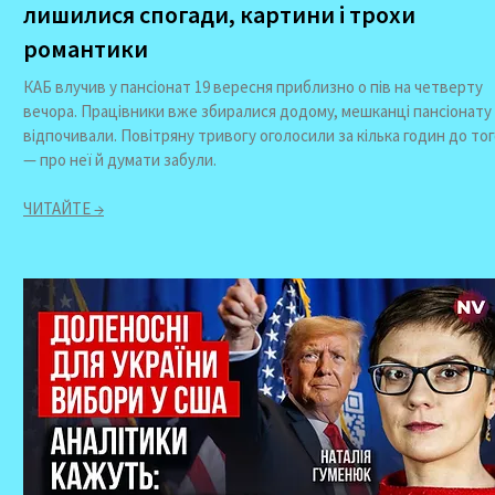
лишилися спогади, картини і трохи
романтики
КАБ влучив у пансіонат 19 вересня приблизно о пів на четверту
вечора. Працівники вже збиралися додому, мешканці пансіонату
відпочивали. Повітряну тривогу оголосили за кілька годин до то
— про неї й думати забули.
ЧИТАЙТЕ →