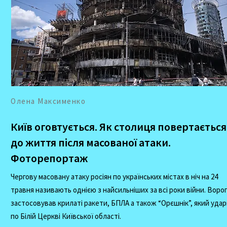
Олена Максименко
Київ оговтується. Як столиця повертається
до життя після масованої атаки.
Фоторепортаж
Чергову масовану атаку росіян по українських містах в ніч на 24
травня називають однією з найсильніших за всі роки війни. Воро
застосовував крилаті ракети, БПЛА а також “Орєшнік”, який уда
по Білій Церкві Київської області.