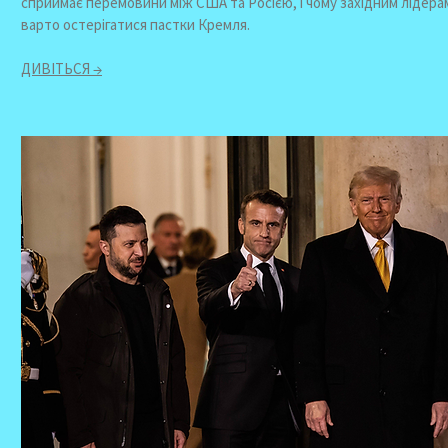
сприймає перемовини між США та Росією, і чому західним лідера
варто остерігатися пастки Кремля.
ДИВІТЬСЯ →