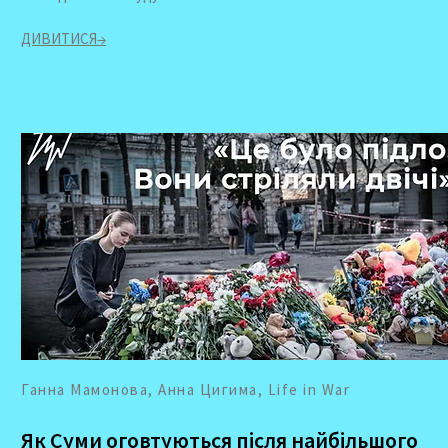
ДИВИТИСЯ→
Ганна Мамонова, Анна Цигима, Life in War
Як Суми оговтуються після найбільшого