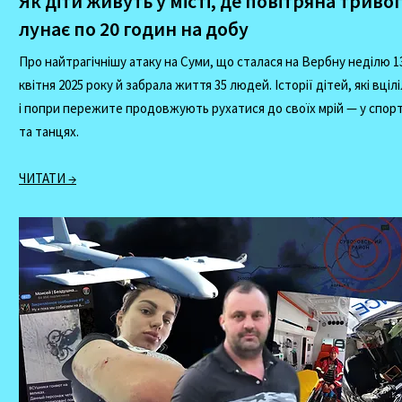
Як діти живуть у місті, де повітряна триво
лунає по 20 годин на добу
Про найтрагічнішу атаку на Суми, що сталася на Вербну неділю 1
квітня 2025 року й забрала життя 35 людей. Історії дітей, які вціл
і попри пережите продовжують рухатися до своїх мрій — у спорт
та танцях.
ЧИТАТИ →