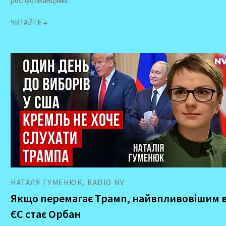
республіканцями.
ЧИТАЙТЕ →
НАТАЛЯ ГУМЕНЮК, RADIO NV
Якщо перемагає Трамп, найвпливовішим 
ЄС стає Орбан