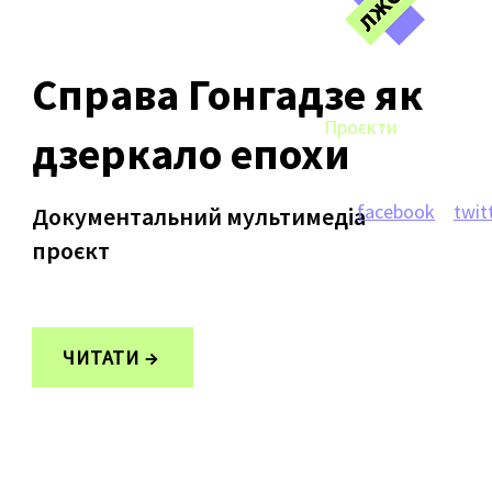
Справа Гонгадзе як
Проєкти
Новин
дзеркало епохи
facebook
twit
Документальний мультимедіа
проєкт
info@journ
Київ, Богд
ЧИТАТИ →
+ 3809989
R40-05454