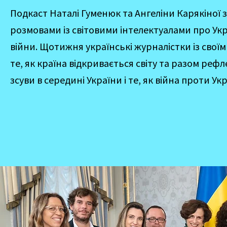
Подкаст Наталі Гуменюк та Ангеліни Карякіної
розмовами із світовими інтелектуалами про Укра
війни. Щотижня українські журналістки із свої
те, як країна відкривається світу та разом реф
зсуви в середині України і те, як війна проти Укр