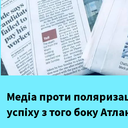
Медіа проти поляризаці
успіху з того боку Атл