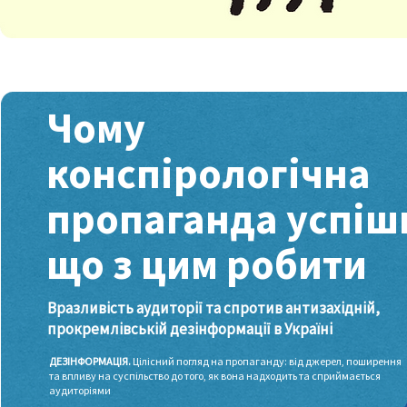
Чому
конспірологічна
пропаганда успішн
що з цим робити
Вразливість аудиторії та спротив антизахідній,
прокремлівській дезінформації в Україні
ДЕЗІНФОРМАЦІЯ.
Цілісний погляд на пропаганду: від джерел, поширення
та впливу на суспільство до того, як вона надходить та сприймається
аудиторіями