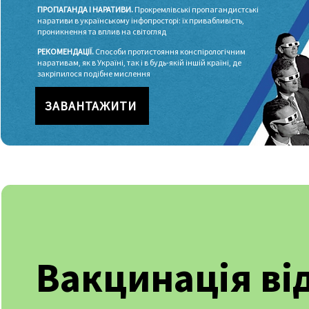
ПРОПАГАНДА І НАРАТИВИ.
Прокремлівські пропагандистські
наративи в українському інфопросторі: їх привабливість,
проникнення та вплив на світогляд
РЕКОМЕНДАЦІЇ.
Способи протистояння конспірологічним
наративам, як в Україні, так і в будь-якій іншій країні, де
закріпилося подібне мислення
ЗАВАНТАЖИТИ
Вакцинація ві