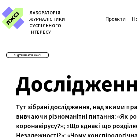
ЛАБОРАТОРІЯ
Проєкти
Н
ЖУРН
АЛІСТИКИ
СУСПІЛЬНОГО
ІНТЕРЕСУ
ПІДТРИМАТИ ЛЖСІ
Досліджен
Тут зібрані дослідження, над якими пр
вивчаючи різноманітні питання: «Як р
коронавірусу?»; «Що єднає і що розділя
Незалежності?»; «Чому конспірологічна