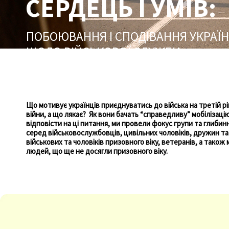
СЕРДЕЦЬ І УМІВ:
ПОБОЮВАННЯ І СПОДІВАННЯ УКРАЇН
ЩОДО ВІЙСЬКОВОЇ СЛУЖБИ
Соціологічне дослідження та рекомендації, 2024
Що мотивує українців приєднуватись до війська на третій рі
війни, а що лякає? Як вони бачать “справедливу” мобілізац
відповісти на ці питання, ми провели фокус групи та глибинн
серед військовослужбовців, цивільних чоловіків, дружин та
військових та чоловіків призовного віку, ветеранів, а також
людей, що ще не досягли призовного віку.