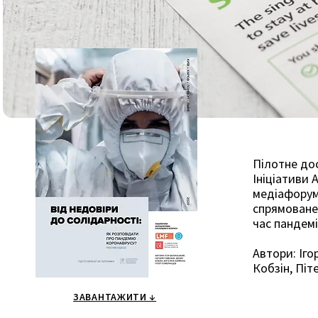
Пілотне дос
Ініціативи 
медіафоруму
спрямоване 
час пандемі
Автори: Іго
Кобзін, Піт
ЗАВАНТАЖИТИ ↓