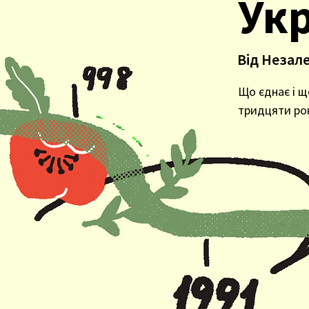
Укр
Від Незал
Що єднає і щ
тридцяти ро