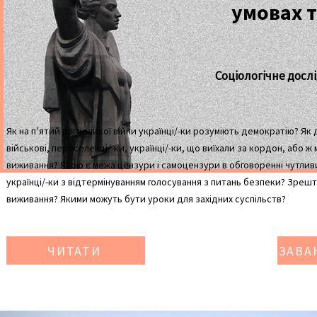
умовах т
Соціологічне досл
Як на п’ятий рік великої війни українці/-ки розуміють демократію? Як
військові, переселенці/-ки, українці/-ки, що виїхали за кордон, або ж
виживання? Якою є межа цензури і самоцензури в обговоренні чутливи
українці/-ки з відтермінуванням голосування з питань безпеки? Зреш
виживання? Якими можуть бути уроки для західних суспільств?
ЧИТАТИ
ЗАВА