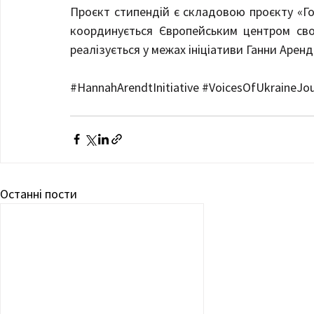
Проєкт стипендій є складовою проєкту «Гол
координується Європейським центром своб
реалізується у межах ініціативи Ганни Аренд
#HannahArendtInitiative
#VoicesOfUkraineJo
Останні пости