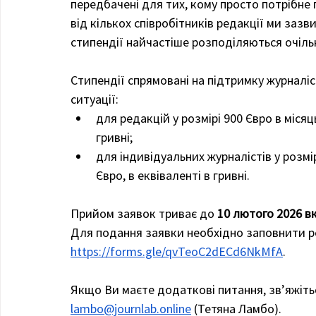
передбачені для тих, кому просто потрібне
від кількох співробітників редакції ми заз
стипендії найчастіше розподіляються очіль
Стипендії спрямовані на підтримку журналіс
ситуації:
для редакцій у розмірі 900 Євро в місяц
гривні;
для індивідуальних журналістів у розмі
Євро, в еквіваленті в гривні.
Прийом заявок триває до
10 лютого 2026 
Для подання заявки необхідно заповнити р
https://forms.gle/qvTeoC2dECd6NkMfA
.
Якщо Ви маєте додаткові питання, зв’яжітьс
lambo@journlab.online
 (Тетяна Ламбо).