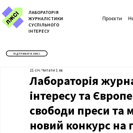
ЛАБОРАТОРІЯ
Проєкти
Н
ЖУРН
АЛІСТИКИ
СУСПІЛЬНОГО
ІНТЕРЕСУ
ПІДТРИМАТИ ЛЖСІ
21 січ.
Читати 1 хв
Лабораторія журна
інтересу та Європ
свободи преси та 
новий конкурс на 