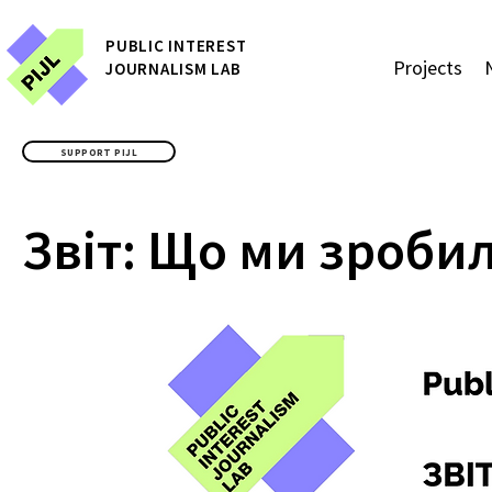
P
UBLIC
INTEREST
Projects
JOURNALISM LAB
SUPPORT PIJL
Звіт: Що ми зробил