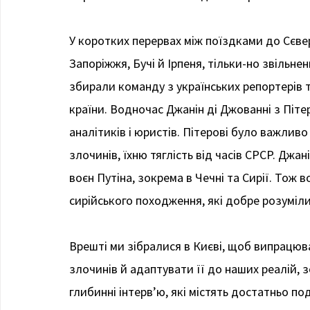
У коротких перервах між поїздками до Сєве
Запоріжжя, Бучі й Ірпеня, тільки-но звільне
збирали команду з українських репортерів т
країни. Водночас Джанін ді Джованні з Пі
аналітиків і юристів. Пітерові було важливо
злочинів, їхню тяглість від часів СРСР. Дж
воєн Путіна, зокрема в Чечні та Сирії. Тож 
сирійського походження, які добре розумілися
Врешті ми зібралися в Києві, щоб випрацю
злочинів й адаптувати її до наших реалій,
глибинні інтерв’ю, які містять достатньо п