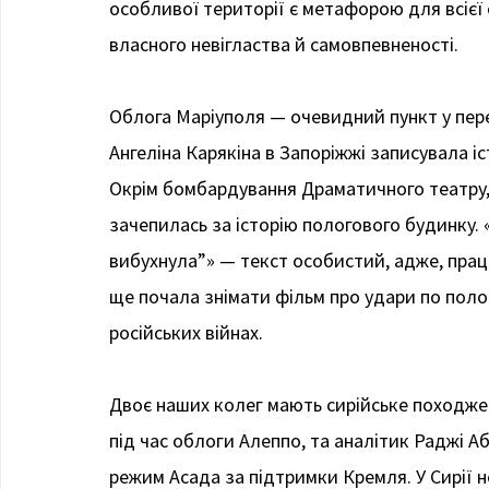
особливої території є метафорою для всієї о
власного невігластва й самовпевненості.
Облога Маріуполя — очевидний пункт у перел
Ангеліна Карякіна в Запоріжжі записувала іс
Окрім бомбардування Драматичного театру, 
зачепилась за історію пологового будинку. 
вибухнула”» — текст особистий, адже, працю
ще почала знімати фільм про удари по полог
російських війнах.
Двоє наших колег мають сирійське походженн
під час облоги Алеппо, та аналітик Раджі А
режим Асада за підтримки Кремля. У Сирії н