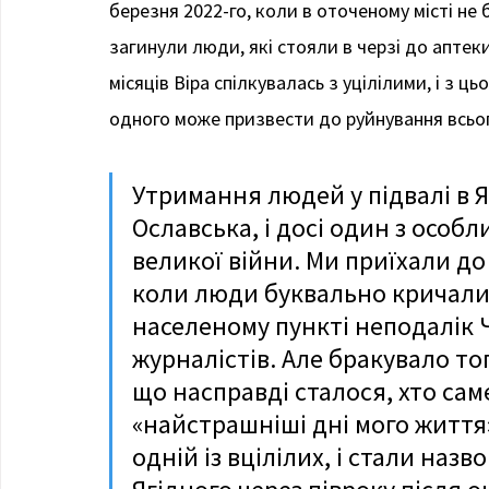
березня 2022-го, коли в оточеному місті не б
загинули люди, які стояли в черзі до апте
місяців Віра спілкувалась з уцілілими, і з ц
одного може призвести до руйнування всього
Утримання людей у підвалі в Я
Ославська, і досі один з особ
великої війни. Ми приїхали до 
коли люди буквально кричали п
населеному пункті неподалік Ч
журналістів. Але бракувало тог
що насправді сталося, хто сам
«найстрашніші дні мого життя»
одній із вцілілих, і стали наз