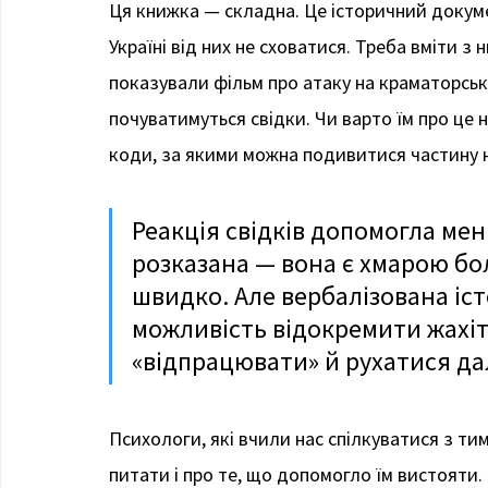
Ця книжка — складна. Це історичний докумен
Україні від них не сховатися. Треба вміти з
показували фільм про атаку на краматорськи
почуватимуться свідки. Чи варто їм про це 
коди, за якими можна подивитися частину 
Реакція свідків допомогла мені
розказана — вона є хмарою бол
швидко. Але вербалізована іст
можливість відокремити жахітт
«відпрацювати» й рухатися дал
Психологи, які вчили нас спілкуватися з ти
питати і про те, що допомогло їм вистояти. 