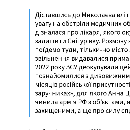
Діставшись до Миколаєва влітк
увагу на обстріли медичних об’
дізналася про лікаря, якого о
залишити Снігурівку. Розмову 
поїдемо туди, тільки-но місто 
звільнення видавалися примар
2022 року ЗСУ деокупували це
познайомилися з дивовижними
місяців російської присутност
заручниках», для якого Анна Ц
чинила армія РФ з об’єктами, 
захищеними, а ще про силу спр