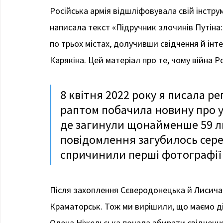
Російська армія відшліфовувала свій інструме
написала текст «Підручник злочинів Путіна:
по трьох містах, долучивши свідчення й інт
Карякіна. Цей матеріал про те, чому війна Р
8 квітня 2022 року я писала реп
раптом побачила новину про у
де загинули щонайменше 59 лю
повідомлення загубилось серед
спричинили перші фотографії 
Після захоплення Сєверодонецька й Лисича
Краматорськ. Тож ми вирішили, що маємо ді
Олена Ніжельська почала збирати свідчення