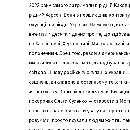
2022 року самого затримали в рідній Каховц
рідний Херсон. Вони з перших днів контакту
окупації на півдні України. На момент, кол
вже мали десятки даних про те, що відбува
на Харківщині, Херсонщині, Миколаївщині, я н
полоненими. Зрештою, разом з американськ
ми взялися порівнювати те, як відбувалась 
світової, і нову російську окупацію України.
свідчень, викладено в останньому тексті кни
жорстокість. Коли після звільнення Київщ
похоронах Ольги Сухенко — старости з Моти
проєкті почали звертати увагу на терор прот
розуміли, просто псували людям життя» так
українське суспільство, переслідуючи нелоя