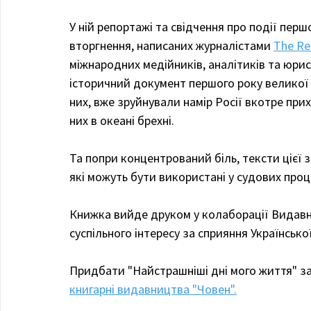
У ній репортажі та свідчення про події пер
вторгнення, написаних журналістами 
The Re
міжнародних медійників, аналітиків та юрис
історичний документ першого року великої ві
них, вже зруйнували намір Росії вкотре прих
них в океані брехні.
Та попри концентрований біль, тексти цієї 
які можуть бути використані у судових проц
Книжка вийде друком у колаборації Видавн
суспільного інтересу за сприяння Українсько
Придбати "Найстрашніші дні мого життя" з
книгарні видавництва "Човен".