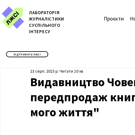
ЛАБОРАТОРІЯ
Проєкти
Н
ЖУРН
АЛІСТИКИ
СУСПІЛЬНОГО
ІНТЕРЕСУ
ПІДТРИМАТИ ЛЖСІ
23 серп. 2023 р.
Читати 10 хв
Видавництво Чове
передпродаж книг
мого життя"