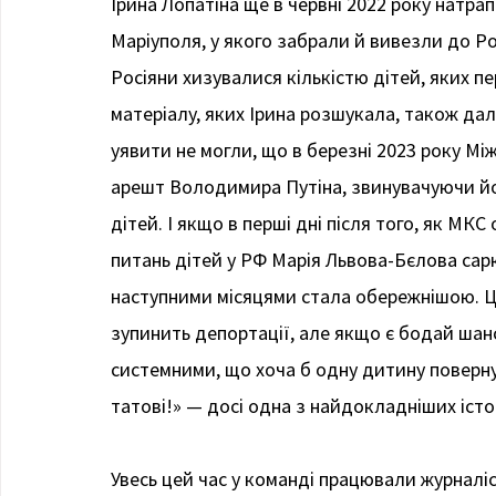
Ірина Лопатіна ще в червні 2022 року натра
Маріуполя, у якого забрали й вивезли до Рос
Росіяни хизувалися кількістю дітей, яких пе
матеріалу, яких Ірина розшукала, також да
уявити не могли, що в березні 2023 року М
арешт Володимира Путіна, звинувачуючи йог
дітей. І якщо в перші дні після того, як МК
питань дітей у РФ Марія Львова-Бєлова сарк
наступними місяцями стала обережнішою. Ця
зупинить депортації, але якщо є бодай шан
системними, що хоча б одну дитину поверну
татові!» — досі одна з найдокладніших істо
Увесь цей час у команді працювали журналіс