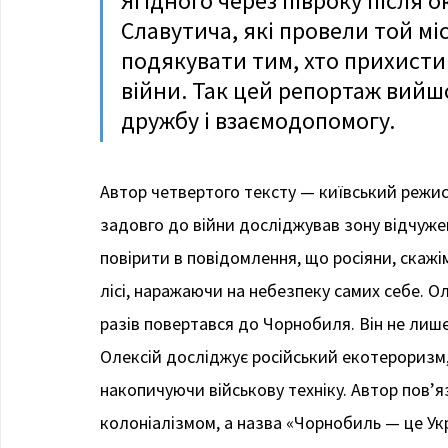
Ягідного через півроку після о
Славутича, які провели той мі
подякувати тим, хто прихистив
війни. Так цей репортаж вийшо
дружбу і взаємодопомогу.
Автор четвертого тексту — київський режи
задовго до війни досліджував зону відчуже
повірити в повідомлення, що росіяни, скажі
лісі, наражаючи на небезпеку самих себе. О
разів повертався до Чорнобиля. Він не лише
Олексій досліджує російський екотероризм
накопичуючи військову техніку. Автор пов’я
колоніалізмом, а назва «Чорнобиль — це Укра