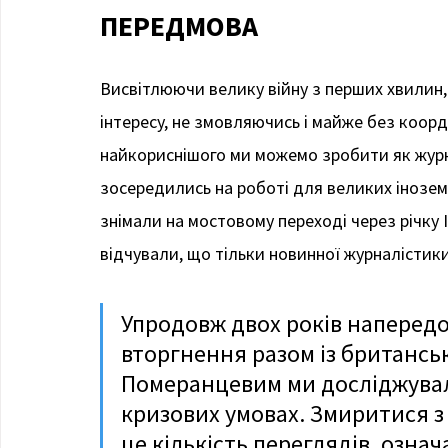
ПЕРЕДМОВА
Висвітлюючи велику війну з перших хвилин, 
інтересу, не змовляючись і майже без коор
найкориснішого ми можемо зробити як журна
зосередились на роботі для великих інозем
знімали на мостовому переході через річку І
відчували, що тільки новинної журналістик
Упродовж двох років наперед
вторгнення разом із британсь
Померанцевим ми досліджували
кризових умовах. Змиритися з 
це кількість переглядів, означ