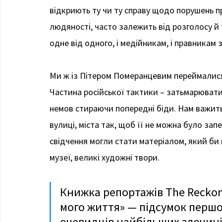
відкриють ту чи ту справу щодо порушень п
людяності, часто залежить від розголосу й
одне від одного, і медійникам, і правникам 
Ми ж із Пітером Померанцевим переймалися 
Частина російської тактики – затьмарювати
немов стираючи попередні біди. Нам важить 
вулиці, міста так, щоб її не можна було за
свідчення могли стати матеріалом, який би
музеї, великі художні твори.
Книжка репортажів The Reckoni
мого життя» — підсумок першо
очевидців найбільших злочинів