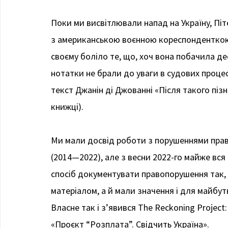
Поки ми висвітлювали напад на Україну, Пі
з американською воєнною кореспонденткою 
своєму боліло те, що, хоч вона побачила дес
нотатки не брали до уваги в судових проце
текст Джанін ді Джованні «Після такого піз
книжці).
Ми мали досвід роботи з порушеннями прав 
(2014—2022), але з весни 2022-го майже вся
спосіб документувати правопорушення так,
матеріалом, а й мали значення і для майбутн
Власне так і з’явився The Reckoning Project: 
«Проєкт “Розплата”. Свідчить Україна».