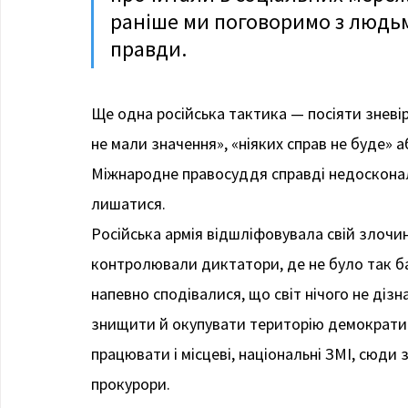
раніше ми поговоримо з людьм
правди.
Ще одна російська тактика — посіяти зневір
не мали значення», «ніяких справ не буде» 
Міжнародне правосуддя справді недосконал
лишатися.
Російська армія відшліфовувала свій злочинн
контролювали диктатори, де не було так бага
напевно сподівалися, що світ нічого не дізн
знищити й окупувати територію демократично
працювати і місцеві, національні ЗМІ, сюди
прокурори.