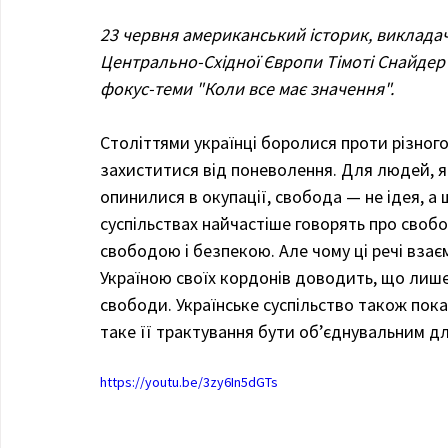
23 червня американський історик, викладач 
Центрально-Східної Європи Тімоті Снайдер
фокус-теми "Коли все має значення".
Століттями українці боролися проти різного
захиститися від поневолення. Для людей, яки
опинилися в окупації, свобода — не ідея, а
суспільствах найчастіше говорять про свобо
свободою і безпекою. Але чому ці речі взає
Україною своїх кордонів доводить, що лиш
свободи. Українське суспільство також пок
таке її трактування бути об’єднувальним дл
https://youtu.be/3zy6In5dGTs