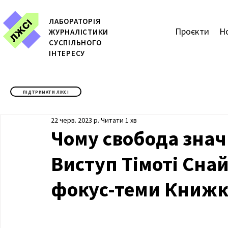
ЛАБОРАТОРІЯ
Проєкти
Н
ЖУРН
АЛІСТИКИ
СУСПІЛЬНОГО
ІНТЕРЕСУ
ПІДТРИМАТИ ЛЖСІ
22 черв. 2023 р.
Читати 1 хв
Чому свобода знач
Виступ Тімоті Сна
фокус-теми Книжк