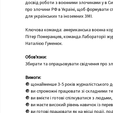
досвід роботи з воєнними злочинами у в Сирі
про злочини РФ в Україні, щоб формувати сп
для українських та іноземних ЗМІ.
Ключова команда: американська воєнна кор
Пітер Померанцев, команда Лабораторії журн
Наталією Гуменюк. 
Обов'язки:
Збирати та опрацьовувати свідчення про зло
Вимоги:
🔘 щонайменше 3-5 років журналістського д
🔘 ви спроможні працювати зі складними те
🔘 ви вмієте і готові спілкуватися з людьм
🔘 ви маєте високий рівень навичок із перев
🔘 ви готові працювати як на місці події, 