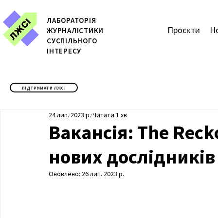
ЛАБОРАТОРІЯ
Проєкти
Н
ЖУРН
АЛІСТИКИ
СУСПІЛЬНОГО
ІНТЕРЕСУ
ПІДТРИМАТИ ЛЖСІ
24 лип. 2023 р.
Читати 1 хв
Вакансія: The Reck
нових дослідників
Оновлено:
26 лип. 2023 р.