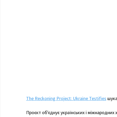
The Reckoning Project: Ukraine Testifies
 шука
Проєкт об'єднує українських і міжнародних ж