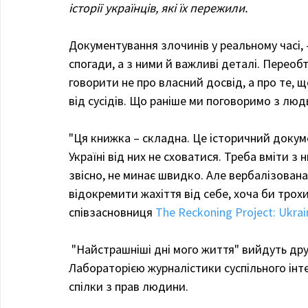
історії українців, які їх пережили.
Документування злочинів у реальному часі, 
спогади, а з ними й важливі деталі. Переоб
говорити не про власний досвід, а про те, 
від сусідів. Що раніше ми поговоримо з люд
"Ця книжка – складна. Це історичний докуме
Україні від них не сховатися. Треба вміти з
звісно, не минає швидко. Але вербалізована
відокремити жахіття від себе, хоча би трохи
співзасновниця 
The Reckoning Project: Ukrai
 "Найстрашніші дні мого життя" вийдуть друком у колаборації з Видавництвом «Човен» та 
Лабораторією журналістики суспільного інте
спілки з прав людини.