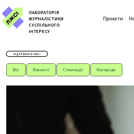
ЛАБОРАТОРІЯ
Проєкти
Н
ЖУРН
АЛІСТИКИ
СУСПІЛЬНОГО
ІНТЕРЕСУ
ПІДТРИМАТИ ЛЖСІ
Всі
Вакансії
Стипендії
Нагороди