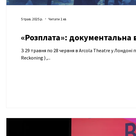
5 трав. 2025 р.
Читати 1 хв
«Розплата»: документальна в
З 29 травня по 28 червня в Arcola Theatre у Лондоні проходитиме світова прем’єра документальної вистави «Розплата» ( The
Reckoning ) ,...