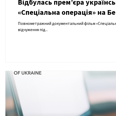
Відбулась прем’єра українс
«Спеціальна операція» на Б
Повнометражний документальний фільм «Спеціальна операція» режисера Олексія Радинського про поді
відчуження під...