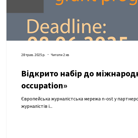
28 трав. 2025 р.
Читати 2 хв
Відкрито набір до міжнародн
occupation»
Європейська журналістська мережа n-ost у партнерстві з Лабораторією журналістики суспільного інтересу запрошу 16
журналістів і...