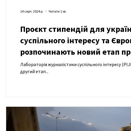
14 серп. 2024 р.
Читати 1 хв
Проєкт стипендій для украї
суспільного інтересу та Євр
розпочинають новий етап п
Лабораторія журналістики суспільного інтересу (PIJL) спільно з Європейським центром свободи преси та медіа (ECPMF) ого
другий етап...