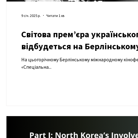
9 січ. 2025 р.
Читати 1 хв
Світова прем’єра українсько
відбудеться на Берлінськом
На цьогорічному Берлінському міжнародному кінофес
«Спеціальна...