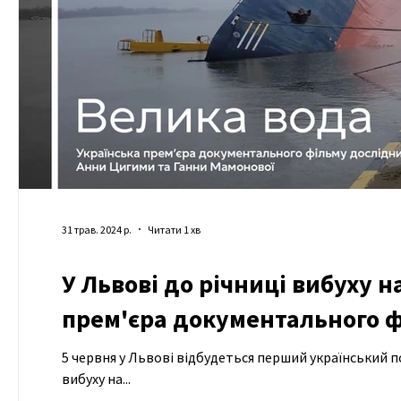
31 трав. 2024 р.
Читати 1 хв
У Львові до річниці вибуху н
прем'єра документального 
5 червня у Львові відбудеться перший український п
вибуху на...