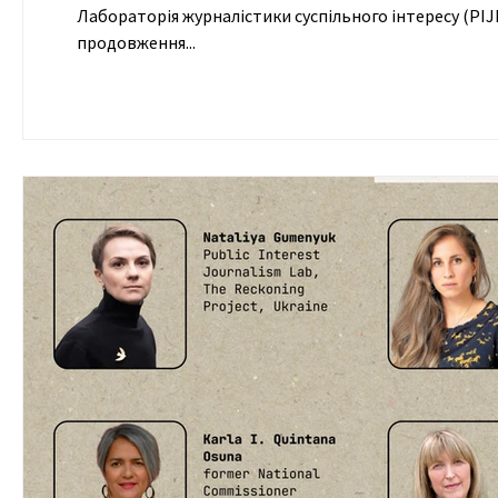
Лабораторія журналістики суспільного інтересу (PIJL) спільно з Європейським центром свободи преси та медіа (ECPMF) ого
продовження...