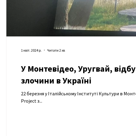
1 квіт. 2024 р.
Читати 2 хв
У Монтевідео, Уругвай, відбу
злочини в Україні
22 березня у Італійському Інституті Культури в Мо
Project з...