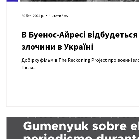
20 бер. 2024 р.
Читати 3 хв
В Буенос-Айресі відбудеться 
злочини в Україні
Добірку фільмів The Reckoning Project про воєнні зло
Після...