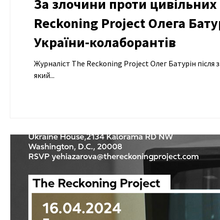
За злочини проти цивільних
Reckoning Project Олега Бат
України-колаборантів
Журналіст The Reckoning Project Олег Батурін після 
який...