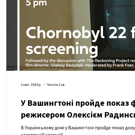
2 квіт. 2024 р.
Читати 2 хв
У Вашингтоні пройде показ ф
режисером Олексієм Радин
В Українському домі у Вашингтоні пройде показ доку
захопленій атомній...