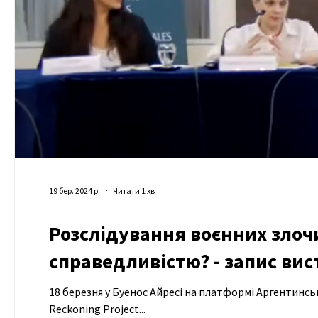
19 бер. 2024 р.
Читати 1 хв
Розслідування воєнних злочи
справедливістю? - запис вис
18 березня у Буенос Айресі на платформі Аргентинсь
Reckoning Project...