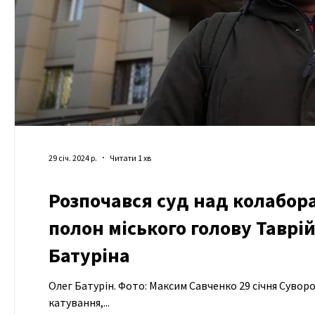
29 січ. 2024 р.
Читати 1 хв
Розпочався суд над колабор
полон міського голову Таврі
Батуріна
Олег Батурін. Фото: Максим Савченко 29 січня Сувор
катування,...