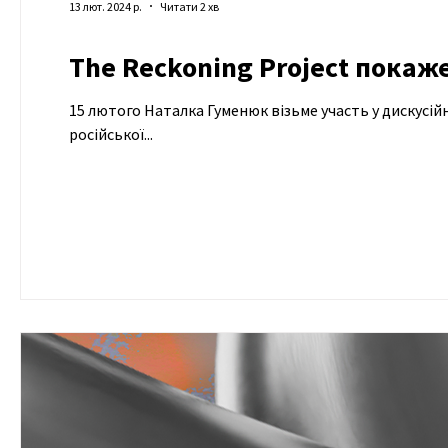
13 лют. 2024 р.
Читати 2 хв
The Reckoning Project покаж
15 лютого Наталка Гуменюк візьме участь у дискусійн
російської...