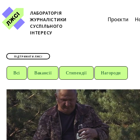
ЛАБОРАТОРІЯ
Проєкти
Н
ЖУРН
АЛІСТИКИ
СУСПІЛЬНОГО
ІНТЕРЕСУ
ПІДТРИМАТИ ЛЖСІ
Всі
Вакансії
Стипендії
Нагороди