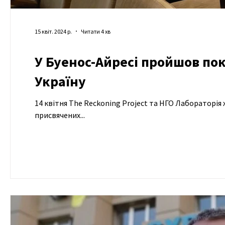
15 квіт. 2024 р.
Читати 4 хв
У Буенос-Айресі пройшов пок
Україну
14 квітня The Reckoning Project та НГО Лабораторія журналістики суспільного інтересу провели спеціальний показ фільмів,
присвячених...