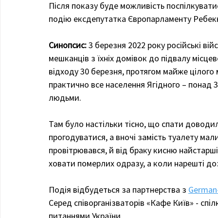
Після показу буде можливість поспілкуват
подію ексдепутатка Європарламенту Ребекк
Синопсис:
 3 березня 2022 року російські вій
мешканців з їхніх домівок до підвалу місце
відходу 30 березня, протягом майже цілого м
практично все населення Ягідного – понад 3
людьми.
Там було настільки тісно, що спати доводил
прогодуватися, а вночі замість туалету мали
провітрювався, й від браку кисню найстарш
ховати померлих одразу, а коли нарешті до
Подія відбудеться за партнерства з 
German-
Серед співорганізваторів «Кафе Київ» - спіл
питаннями України. 