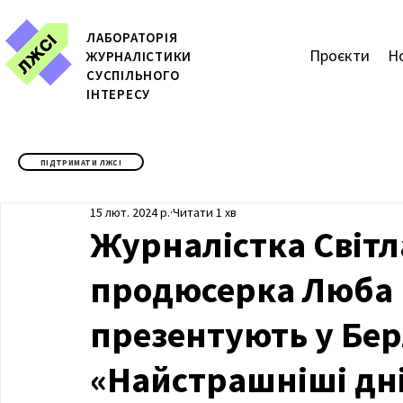
ЛАБОРАТОРІЯ
Проєкти
Н
ЖУРН
АЛІСТИКИ
СУСПІЛЬНОГО
ІНТЕРЕСУ
ПІДТРИМАТИ ЛЖСІ
15 лют. 2024 р.
Читати 1 хв
Журналістка Світл
продюсерка Люба 
презентують у Бер
«Найстрашніші дні