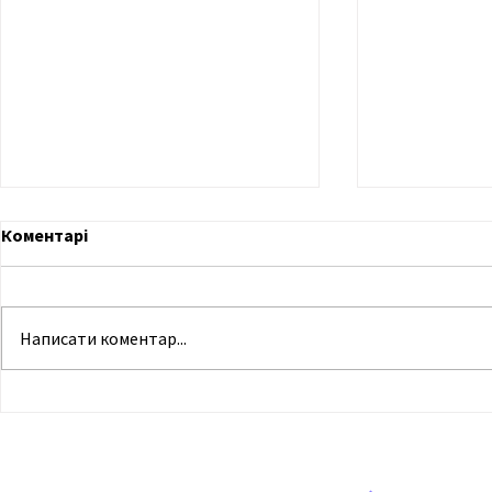
Коментарі
Написати коментар...
Журналістські свідчення
Парламент 
щодо викрадення
закликав у
українських дітей в
звільнення
окупованому Криму
журналістів