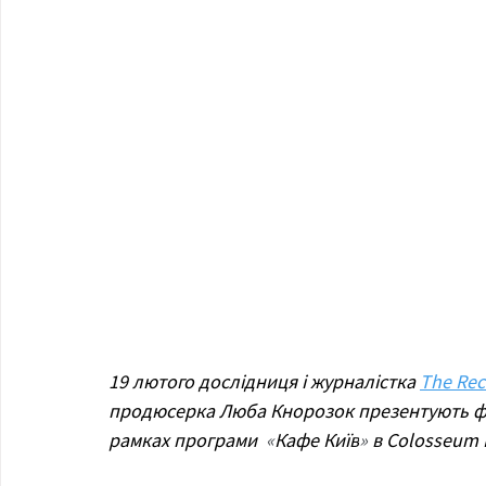
19 лютого дослідниця і журналістка 
The Rec
продюсерка Люба Кнорозок презентують ф
рамках програми  
«
Кафе Київ
»
 в Colosseum B