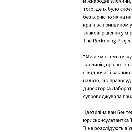
міжнародні злочини,
того, де їх було ско
безкарністю як на на
країн за принципом 
знакові рішення у с
The Reckoning Projec
“Ми не можемо очіку
злочинів, про що заз
є водночас і заклико
надією, що правосудд
директорка Лаборато
супроводжувала пана
Цветеліна ван Бенте
юрисконсультантка Th
її не розслідують в 