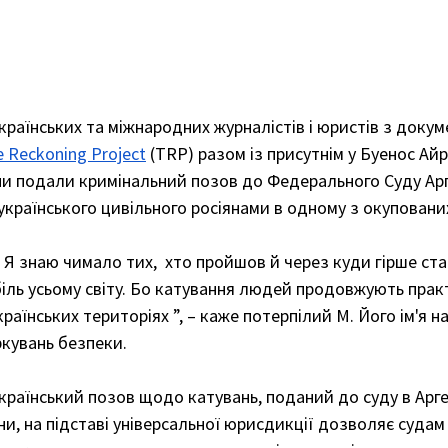
 українських та міжнародних журналістів і юристів з доку
 Reckoning Project
 (TRP) разом із присутнім у Буенос Айр
и подали кримінальний позов до Федерального Суду Арг
українського цивільного росіянами в одному з окупованих
. Я знаю чимало тих,  хто пройшов й через куди гірше ста
біль усьому світу. Бо катування людей продовжують прак
раїнських територіях ”, – каже потерпілий М. Його ім'я на
кувань безпеки. 
український позов щодо катувань, поданий до суду в Арге
и, на підставі універсальної юрисдикції дозволяє судам