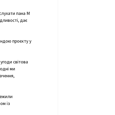
слухати пана М 
дливості, дає 
ндою проєкту у 
угоди світова 
одні ми 
ачення, 
режили 
ом із 