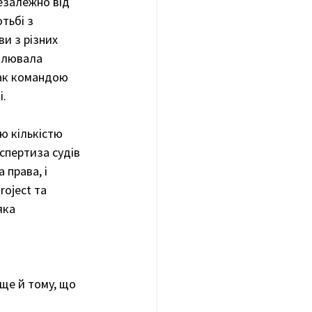
езалежно від 
тьбі з 
и з різних 
алювала 
так командою 
і.
ю кількістю 
спертиза судів 
права, і 
oject та 
яка 
ще й тому, що 