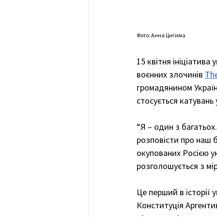
Фото: Анна Цигима
15 квітня ініціатива
воєнних злочинів 
The
громадянином Україн
стосується катувань 
“Я – один з багатьох
розповісти про наш 
окупованих Росією ук
розголошується з мір
Це перший в історії 
Конституція Аргентин