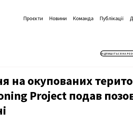
Проєкти
Новини
Команда
Публікації
Д
я на окупованих терито
oning Project подав позов
ні