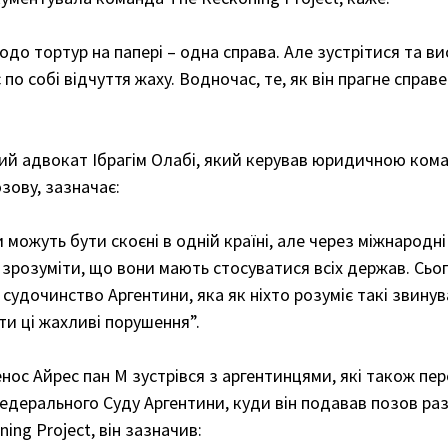
до тортур на папері – одна справа. Але зустрітися та ви
по собі відчуття жаху. Водночас, те, як він прагне справе
ий адвокат Ібрагім Олабі, який керував юридичною кома
зову, зазначає:
можуть бути скоєні в одній країні, але через міжнародні 
 зрозуміти, що вони мають стосуватися всіх держав. Сьог
удочинство Аргентини, яка як ніхто розуміє такі звинув
и ці жахливі порушення”. 
енос Айрес пан М зустрівся з аргентинцями, які також пе
Федерального Суду Аргентини, куди він подавав позов раз
ng Project, він зазначив: 