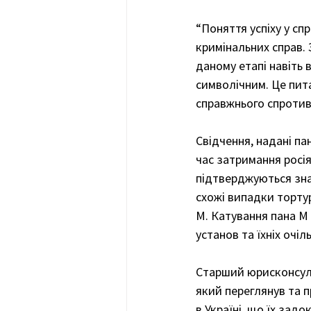
“Поняття успіху у сп
кримінальних справ. 
даному етапі навіть в
символічним. Це пит
справжнього спротиву
Свідчення, надані п
час затримання росія
підтверджуються зна
схожі випадки тортур
М. Катування пана М
установ та їхніх очіль
Старший юрисконсуль
який переглянув та п
в Україні, що їх зад