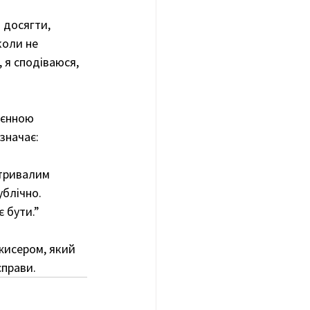
 досягти, 
коли не 
 я сподіваюся, 
оєнною 
значає:
 тривалим 
ублічно. 
є бути.”
жисером, який 
прави. 