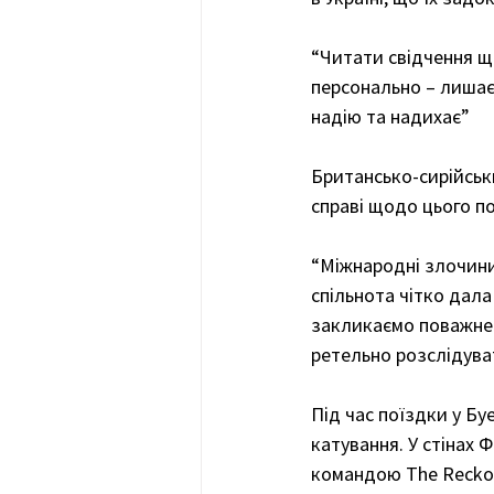
“Читати свідчення що
персонально – лишає 
надію та надихає”
Британсько-сирійськ
справі щодо цього по
“Міжнародні злочини 
спільнота чітко дала
закликаємо поважне с
ретельно розслідуват
Під час поїздки у Бу
катування. У стінах 
командою The Reckoni