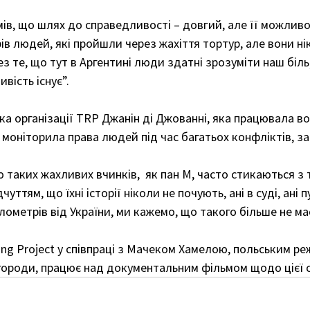
мів, що шлях до справедливості – довгий, але її можливо
рів людей, які пройшли через жахіття тортур, але вони ні
з те, що тут в Аргентині люди здатні зрозуміти наш біль,
вість існує”.
а організації TRP Джанін ді Джованні, яка працювала в
моніторила права людей під час багатьох конфліктів, за
ю таких жахливих вчинків,  як пан М, часто стикаються з
чуттям, що їхні історії ніколи не почують, ані в суді, ані п
ілометрів від України, ми кажемо, що такого більше не ма
ng Project у співпраці з Мачеком Хамелою, польським ре
городи, працює над документальним фільмом щодо цієї с