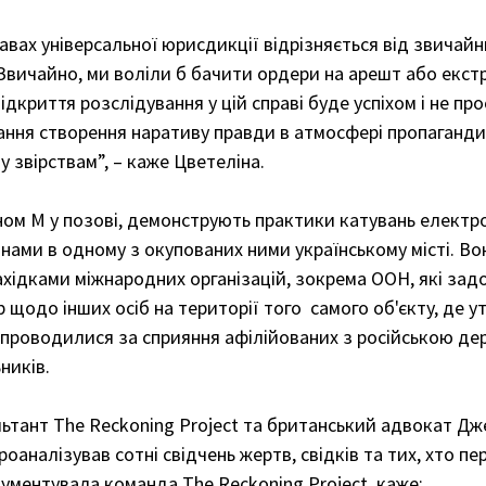
равах універсальної юрисдикції відрізняється від звичайн
Звичайно, ми воліли б бачити ордери на арешт або екстр
ідкриття розслідування у цій справі буде успіхом і не про
ання створення наративу правди в атмосфері пропаганди,
 звірствам”, – каже Цветеліна. 
аном М у позові, демонструють практики катувань електр
нами в одному з окупованих ними українському місті. Во
хідками міжнародних організацій, зокрема ООН, які зад
 щодо інших осіб на території того  самого об'єкту, де у
 проводилися за сприяння афілійованих з російською де
ників. 
тант The Reckoning Project та британський адвокат Дже
роаналізував сотні свідчень жертв, свідків та тих, хто п
окументувала команда The Reckoning Project, каже: