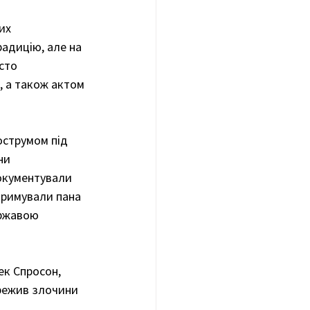
их 
адицію, але на 
сто 
 а також актом 
острумом під 
ни 
окументували 
тримували пана 
ржавою  
к Спросон, 
ережив злочини 