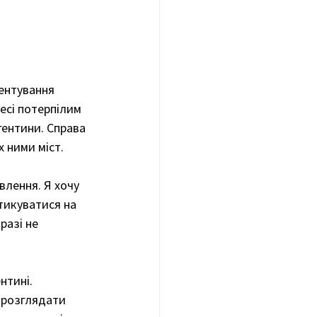
ментування 
есі потерпілим 
ентини. Справа 
 ними міст. 
влення. Я хочу 
тикуватися на 
разі не 
нтині. 
 розглядати 