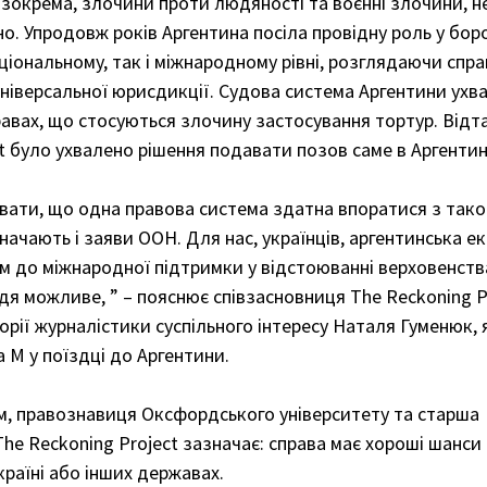
 зокрема, злочини проти людяності та воєнні злочини, н
єно. Упродовж років Аргентина посіла провідну роль у боро
ціональному, так і міжнародному рівні, розглядаючи справ
універсальної юрисдикції. Судова система Аргентини ухв
правах, що стосуються злочину застосування тортур. Від
t було ухвалено рішення подавати позов саме в Аргентин
вати, що одна правова система здатна впоратися з тако
начають і заяви ООН. Для нас, українців, аргентинська ек
м до міжнародної підтримки у відстоюванні верховенства 
я можливе, ” – пояснює співзасновниця The Reckoning Pr
рії журналістики суспільного інтересу Наталя Гуменюк, 
 М у поїздці до Аргентини.
м, правознавиця Оксфордського університету та старша 
e Reckoning Project зазначає: справа має хороші шанси 
Україні або інших державах.