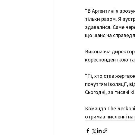
“В Аргентині я зрозу
тільки разом. Я зуст
здавалися. Саме чере
що шанс на справедли
Виконавча директорк
кореспонденткою та 
“Ті, хто став жертво
почуттям ізоляції, від
Сьогодні, за тисячі к
Команда The Reckoni
отримав численні на