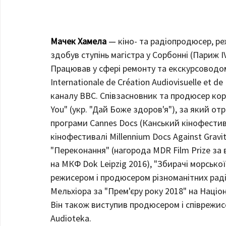
Мачек Хамела
 —
 кіно- та радіопродюсер, р
здобув ступінь магістра у Сорбонні (Париж I
Працював у сфері ремонту та екскурсоводом
Internationale de Création Audiovisuelle et de
каналу BBC. Співзасновник та продюсер ко
You" (укр. "Дай Боже здоров'я"), за який от
програми Cannes Docs (Канський кінофестив
кінофестивалі Millennium Docs Against Gravi
"Переконання" (нагорода MDR Film Prize за
на МКФ Dok Leipzig 2016), "Збирачі морської
режисером і продюсером різноманітних радіо
Мельхіора за "Прем'єру року 2018" на Націо
Він також виступив продюсером і співрежис
Audioteka.