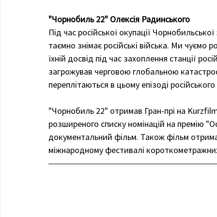
"Чорнобиль 22" Олексія Радинського
Під час російської окупації Чорнобильської
таємно знімає російські війська. Ми чуємо р
їхній досвід під час захоплення станції рос
загрожував черговою глобальною катастрофо
переплітаються в цьому епізоді російського 
"Чорнобиль 22" отримав Гран-прі на Kurzfil
розширеного списку номінацій на премію "
документальний фільм. Також фільм отрима
міжнародному фестивалі короткометражних 