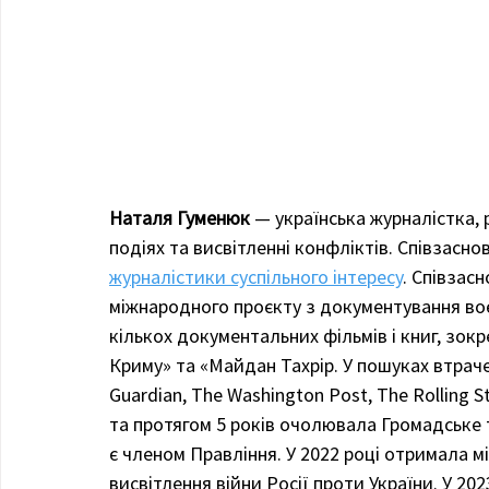
Наталя Гуменюк
 — українська журналістка,
подіях та висвітленні конфліктів. Співзасн
журналістики суспільного інтересу
. Співзас
міжнародного проєкту з документування во
кількох документальних фільмів і книг, зокр
Криму» та «Майдан Тахрір. У пошуках втраче
Guardian, The Washington Post, The Rolling St
та протягом 5 років очолювала Громадське т
є членом Правління. У 2022 році отримала м
висвітлення війни Росії проти України. У 20