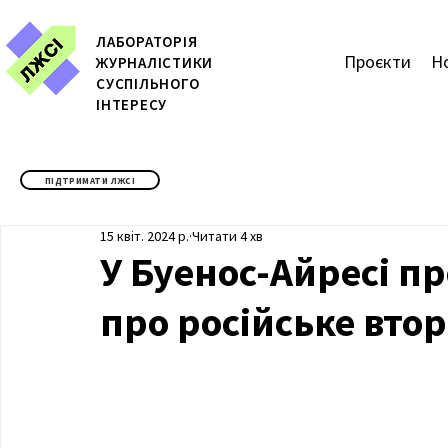
ЛАБОРАТОРІЯ
Проєкти
Н
ЖУРН
АЛІСТИКИ
СУСПІЛЬНОГО
ІНТЕРЕСУ
ПІДТРИМАТИ ЛЖСІ
15 квіт. 2024 р.
Читати 4 хв
У Буенос-Айресі п
про російське втор