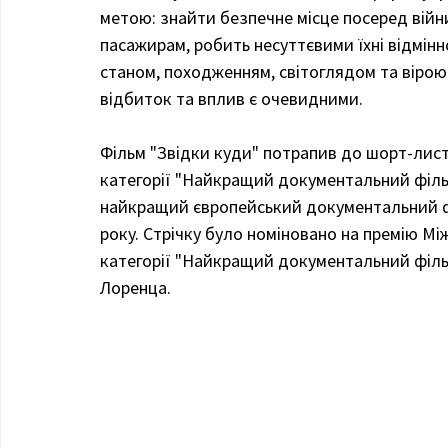
метою: знайти безпечне місце посеред війн
пасажирам, робить несуттєвими їхні відмінн
станом, походженням, світоглядом та вірою.
відбиток та вплив є очевидними.
Фільм "Звідки куди" потрапив до шорт-листа
категорії "Найкращий документальний фільм
найкращий європейський документальний фі
року. Стрічку було номіновано на премію Між
категорії "Найкращий документальний фільм
Лоренца.