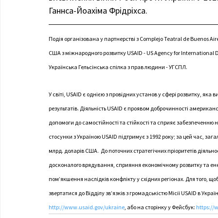
Ганнса-Йоахіма Фрідріхса.
Подія організована у партнерстві з Complejo Teatral de Buenos Ai
США з міжнародного розвитку USAID - US Agency for International
Українська Гельсінська спілка з прав людини - УГСПЛ. 
У світі, USAID є однією з провідних установ у сфері розвитку, яка
результатів. Діяльність USAID є проявом доброчинності американ
допомоги до самостійності та стійкості та сприяє забезпеченню 
стосунки з Україною USAID підтримує з 1992 року; за цей час, зага
млрд. доларів США.  До поточних стратегічних пріоритетів діяльно
досконалого врядування, сприяння економічному розвитку та енер
пом’якшення наслідків конфлікту у східних регіонах. Для того, щ
звертатися до Відділу зв’язків з громадськістю Місії USAID в Украї
http://www.usaid.gov/ukraine
, або на сторінку у Фейсбук: 
https:/