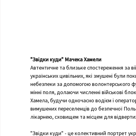
"Звідки куди" Мачека Хамели
Автентичне та близьке спостереження за ві
українських цивільних, які змушені були по
небезпеки за допомогою волонтерського фур
мінні поля, долаючи численні військові блок
Хамела, будучи одночасно водієм і операто
вимушених переселенців до безпечної Польщ
лікарнею, сховищем та місцем для відверти
"Звідки куди" - це колективний портрет укр