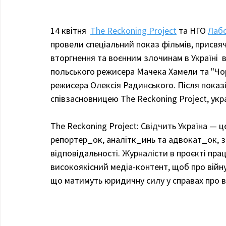
14 квітня  
The Reckoning Project
 та НГО 
Лабо
провели спеціальний показ фільмів, присвя
вторгнення та воєнним злочинам в Україні  в
польського режисера Мачека Хамели та "Чор
режисера Олексія Радинського. Після показ
співзасновницею The Reckoning Project, ук
The Reckoning Project: Свідчить Україна — це
репортер_ок, аналітк_инь та адвокат_ок, 
відповідальності. Журналісти в проєкті пр
високоякісний медіа-контент, щоб про війн
що матимуть юридичну силу у справах про в