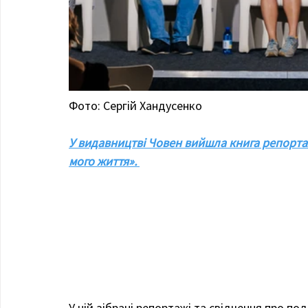
Фото: Сергій Хандусенко
У видавництві Човен вийшла книга репортажі
мого життя». 
У ній зібрані репортажі та свідчення про п