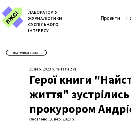
ЛАБОРАТОРІЯ
Проєкти
Н
ЖУРН
АЛІСТИКИ
СУСПІЛЬНОГО
ІНТЕРЕСУ
ПІДТРИМАТИ ЛЖСІ
15 вер. 2023 р.
Читати 2 хв
Герої книги "Найс
життя" зустрілись
прокурором Андрі
Оновлено:
16 вер. 2023 р.