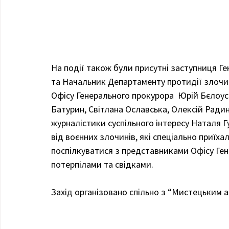
На події також були присутні заступниця Ге
та Начальник Департаменту протидії злочин
Офісу Генерального прокурора  Юрій Бєлоусо
Батурин, Світлана Ославська, Олексій Ради
журналістики суспільного інтересу Наталя Г
від воєнних злочинів, які спеціально приїха
поспілкуватися з представниками Офісу Ген
потерпілами та свідками.
Захід організовано спільно з “Мистецьким 