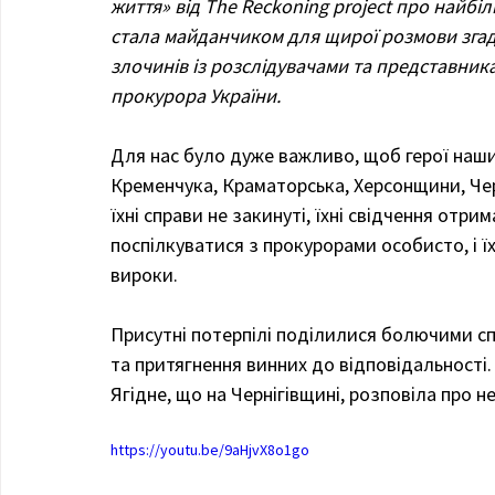
життя» від The Reckoning project про найбі
стала майданчиком для щирої розмови згадан
злочинів із розслідувачами та представника
прокурора України.
Для нас було дуже важливо, щоб герої наших
Кременчука, Краматорська, Херсонщини, Чер
їхні справи не закинуті, їхні свідчення отр
поспілкуватися з прокурорами особисто, і ї
вироки.
Присутні потерпілі поділилися болючими сп
та притягнення винних до відповідальності
Ягідне, що на Чернігівщині, розповіла про н
https://youtu.be/9aHjvX8o1go